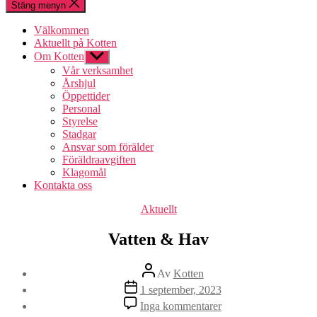
Stäng menyn
Välkommen
Aktuellt på Kotten
Om Kotten
Visa
undermeny
Vår verksamhet
Årshjul
Öppettider
Personal
Styrelse
Stadgar
Ansvar som förälder
Föräldraavgiften
Klagomål
Kontakta oss
Kategorier
Aktuellt
Vatten & Hav
Inläggsförfattare
Av
Kotten
Inläggsdatum
1 september, 2023
till
Inga kommentarer
Vatten